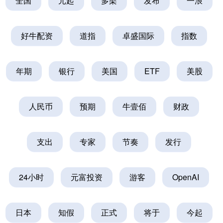
全国
元起
多架
发布
一浪
好牛配资
道指
卓盛国际
指数
年期
银行
美国
ETF
美股
人民币
预期
牛壹佰
财政
支出
专家
节奏
发行
24小时
元富投资
游客
OpenAI
日本
知假
正式
将于
今起