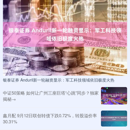
银泰证券 Anduril新一轮融资显示：军工科技领域依旧极度火热
中证50策略 如何让广州三座巨塔“心跳”同步？独家
揭秘→
鑫月配 9月12日联创转债下跌0.72%，转股溢价率
30.31%