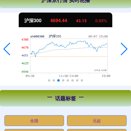
沪深京行情 实时轮播
北证50
1134.24
0.93%
11.37
1
话题标签
全国
元起