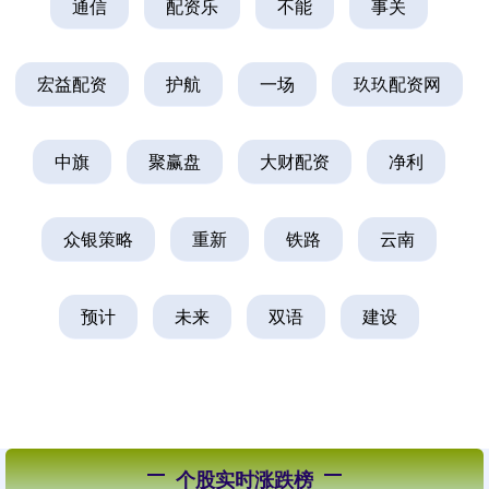
通信
配资乐
不能
事关
宏益配资
护航
一场
玖玖配资网
中旗
聚赢盘
大财配资
净利
众银策略
重新
铁路
云南
预计
未来
双语
建设
个股实时涨跌榜