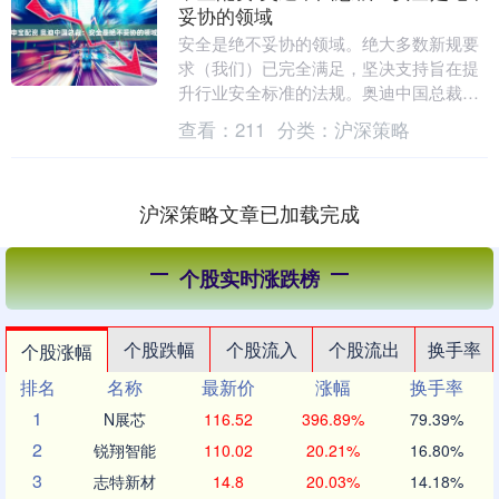
妥协的领域
安全是绝不妥协的领域。绝大多数新规要
求（我们）已完全满足，坚决支持旨在提
升行业安全标准的法规。奥迪中国总裁罗
英瀚（JohannesRoscheck）近日对第一
查看：
211
分类：
沪深策略
财....
沪深策略文章已加载完成
个股实时涨跌榜
个股跌幅
个股流入
个股流出
换手率
个股涨幅
排名
名称
最新价
涨幅
换手率
1
N展芯
116.52
396.89%
79.39%
2
锐翔智能
110.02
20.21%
16.80%
3
志特新材
14.8
20.03%
14.18%