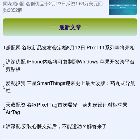
同花顺e配 名创优品于2月23日斥资1.63万美元回
购3352股
最新文章
赚配网 谷歌新品发布会定档8月12日 Pixel 11系列等将亮相
1
沪深优配 iPhone内容将可复制到Windows 苹果开发跨平台
2
剪贴板
爱配投资 三星SmartThings迎来史上最大改版：药丸式导航
3
栏
天载配资 谷歌Pixel Tag首次曝光：药丸形设计对标苹果
4
AirTag
泸深配 安装心脏支架后，不能运动？解答来了
5