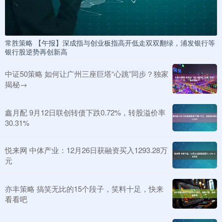
常胜策略 【午报】深成指与创业板指高开低走双双翻绿，浦发银行等
银行股逆势再创新高
中证50策略 如何让广州三座巨塔“心跳”同步？独家
揭秘→
鑫月配 9月12日联创转债下跌0.72%，转股溢价率
30.31%
悦来网 中体产业：12月26日获融资买入1293.28万
元
亦丰策略 搞笑无比的15个段子，笑料十足，快来
看看吧