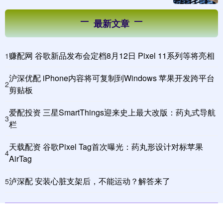
最新文章
赚配网 谷歌新品发布会定档8月12日 Pixel 11系列等将亮相
1
沪深优配 iPhone内容将可复制到Windows 苹果开发跨平台
2
剪贴板
爱配投资 三星SmartThings迎来史上最大改版：药丸式导航
3
栏
天载配资 谷歌Pixel Tag首次曝光：药丸形设计对标苹果
4
AirTag
泸深配 安装心脏支架后，不能运动？解答来了
5