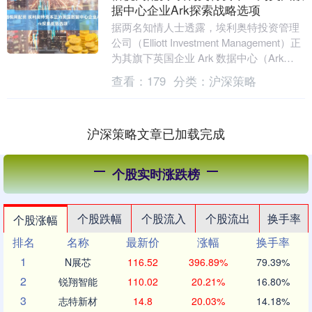
据中心企业Ark探索战略选项
据两名知情人士透露，埃利奥特投资管理
公司（Elliott Investment Management）正
为其旗下英国企业 Ark 数据中心（Ark
Data C....
查看：
179
分类：
沪深策略
沪深策略文章已加载完成
个股实时涨跌榜
个股跌幅
个股流入
个股流出
换手率
个股涨幅
排名
名称
最新价
涨幅
换手率
1
N展芯
116.52
396.89%
79.39%
2
锐翔智能
110.02
20.21%
16.80%
3
志特新材
14.8
20.03%
14.18%