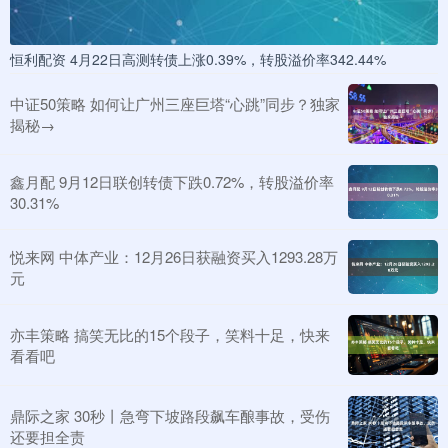
恒利配资 4月22日高测转债上涨0.39%，转股溢价率342.44%
中证50策略 如何让广州三座巨塔“心跳”同步？独家
揭秘→
鑫月配 9月12日联创转债下跌0.72%，转股溢价率
30.31%
悦来网 中体产业：12月26日获融资买入1293.28万
元
亦丰策略 搞笑无比的15个段子，笑料十足，快来
看看吧
鼎际之家 30秒丨急弯下坡路段飙车酿事故，受伤
还要担全责