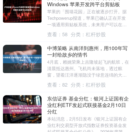
Windows 苹果开发跨平台剪贴板
苹果的「围墙花园」正在被逐步打开。据
Techpowerup报道，苹果已确认正在开发
一项通用剪贴板系统，未来用户可以在
iPhone上复制文本后直接粘贴到Windo....
查看：
58
分类：
杠杆炒股
中博策略 从南洋到惠州，用100年写
一封给故乡的情书
4月底，赖姚荣乘上吉隆坡起飞的航班，在
清晨抵达惠州。飞机尚未落地，透过舷
窗，望着汪洋逐渐隐没于绿意连绵的大
陆，“又要回家了。”赖姚荣心想，此行，
查看：
82
分类：
杠杆炒股
他是去看望故乡的....
东信证券 基金分红：银河上证国有企
业红利ETF发起式联接基金2月10日
分红
本站消息，2月5日发布《银河上证国有企
业红利交易型开放式指数证券投资基金发
起式联接基金分红公告》。2026年度第一