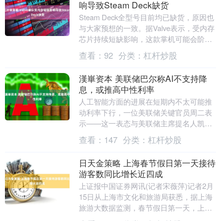
响导致Steam Deck缺货
Steam Deck全型号目前均已缺货，原因也
与大家预想的一致。据Valve表示，受内存
芯片持续短缺影响，这款掌机可能会阶段
性无法购买。 Valve在Steam....
查看：
92
分类：
杠杆炒股
漢崋资本 美联储巴尔称AI不支持降
息，或推高中性利率
人工智能方面的进展在短期内不太可能推
动利率下行，一位美联储关键官员周二表
示——这一表态与美联储主席提名人凯文·
沃什主张大幅降低借贷成本的计划形成鲜
查看：
147
分类：
杠杆炒股
明对比。 “我....
日天金策略 上海春节假日第一天接待
游客数同比增长近四成
上证报中国证券网讯(记者宋薇萍)记者2月
15日从上海市文化和旅游局获悉，据上海
旅游大数据监测，春节假日第一天，上海
市共接待游客256.12万人次，同比增长