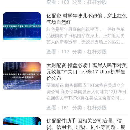
查看：
160
分类：
杠杆炒股
38.....
亿配资 时髦年味儿不跑偏，穿上红色
气场自然红
红色是新年最直白的祝福语，一件红色单
品便能将节日氛围穿在身上。正如近期男
艺人的新春造型，无论是秀场上的热烈演
绎，还是生活中的一抹点睛，红色总能将
查看：
112
分类：
杠杆炒股
仪式感与态度同时....
大财配资 操盘必读丨离岸人民币对美
元收复“7”关口；小米17 Ultra机型售
价公布
要闻精选 商务部回应TikTok将在美成立合
资公司 商务部新闻发言人何咏前12月25日
在回答关于TikTok将在美成立合资公司的
有关提问时说，中国政府希望企业达....
查看：
161
分类：
杠杆炒股
优配配件助手 因相关公司治理、信
贷、信用卡、理财、同业等问题，厦