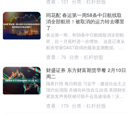
查看：
121
分类：
杠杆炒股
孟加拉虎“....
同花配 春运第一周58条中日航线取
消全部航班！被取消的运力转去哪里
了
春运第一周，有58条中日航线取消全部航
班，比一月底时进一步增加。 这是记者从
航班管家DAST获得的最新监测数据。 与
此同时，中国香港、泰国、韩国依然是国
查看：
79
分类：
杠杆炒股
人春节出....
财盛证券 东方财富期货早餐 2月10日
周二
隔夜行情 每日精选 习近平：建设社会主义
现代化强国 关键在科技自立自强 美国财长
紧急发声美联储可能不会迅速缩表！沃什
的新政猜想 中东持续拉响警报！石化市场
查看：
179
分类：
杠杆炒股
被大....