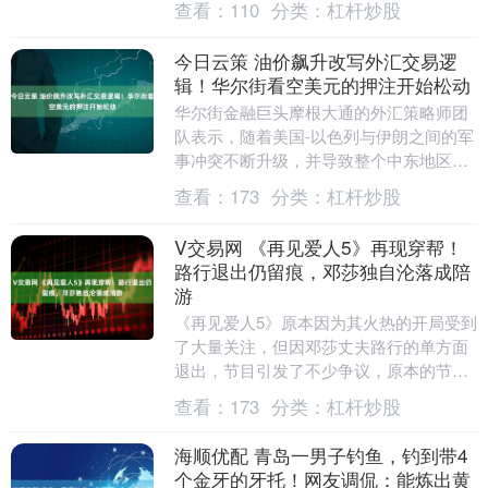
查看：
110
分类：
杠杆炒股
今日云策 油价飙升改写外汇交易逻
辑！华尔街看空美元的押注开始松动
华尔街金融巨头摩根大通的外汇策略师团
队表示，随着美国-以色列与伊朗之间的军
事冲突不断升级，并导致整个中东地区原
油与LNG运输大规模受阻，若油价上行带
查看：
173
分类：
杠杆炒股
来的冲击持续....
V交易网 《再见爱人5》再现穿帮！
路行退出仍留痕，邓莎独自沦落成陪
游
《再见爱人5》原本因为其火热的开局受到
了大量关注，但因邓莎丈夫路行的单方面
退出，节目引发了不少争议，原本的节目
框架也因此被打乱。2024年爆红后，节目
查看：
173
分类：
杠杆炒股
迎来了不同....
海顺优配 青岛一男子钓鱼，钓到带4
个金牙的牙托！网友调侃：能炼出黄