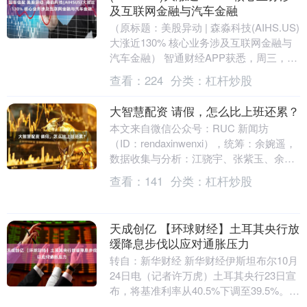
及互联网金融与汽车金融
（原标题：美股异动 | 森淼科技(AIHS.US)
大涨近130% 核心业务涉及互联网金融与
汽车金融） 智通财经APP获悉，周三，森
淼科技(AIHS.US)大涨近....
查看：
224
分类：
杠杆炒股
大智慧配资 请假，怎么比上班还累？
本文来自微信公众号：RUC 新闻坊
（ID：rendaxinwenxi），统筹：余婉遥，
数据收集与分析：江骁宇、张紫玉、余婉
遥，可视化：禹琳、周熙然、余婉遥、
查看：
141
分类：
杠杆炒股
胡....
天成创亿 【环球财经】土耳其央行放
缓降息步伐以应对通胀压力
转自：新华财经 新华财经伊斯坦布尔10月
24日电（记者许万虎）土耳其央行23日宣
布，将基准利率从40.5%下调至39.5%。本
轮降息较此前明显放缓，反映出该国通....