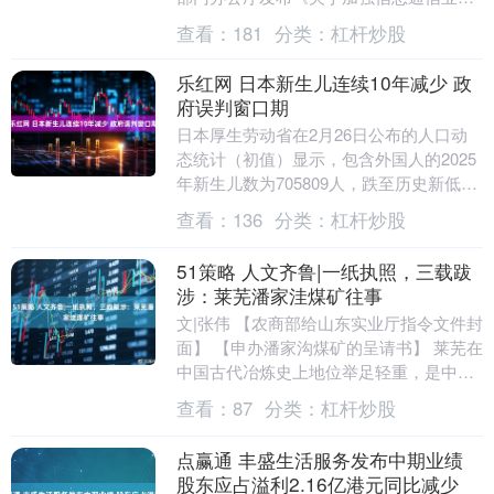
力建设支撑低空基础设施发展的实施意
查看：
181
分类：
杠杆炒股
见》，请问盛路通....
乐红网 日本新生儿连续10年减少 政
府误判窗口期
日本厚生劳动省在2月26日公布的人口动
态统计（初值）显示，包含外国人的2025
年新生儿数为705809人，跌至历史新低，
较上年同期减少2.1%。 国立社会保障与....
查看：
136
分类：
杠杆炒股
51策略 人文齐鲁|一纸执照，三载跋
涉：莱芜潘家洼煤矿往事
文|张伟 【农商部给山东实业厅指令文件封
面】 【申办潘家沟煤矿的呈请书】 莱芜在
中国古代冶炼史上地位举足轻重，是中国
古代重要的冶炼中心之一。 究其自然条
查看：
87
分类：
杠杆炒股
件，不仅....
点赢通 丰盛生活服务发布中期业绩
股东应占溢利2.16亿港元同比减少