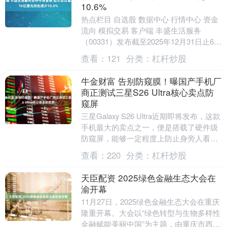
10.6%
热点栏目 自选股 数据中心 行情中心 资金
流向 模拟交易 客户端 丰盛生活服务
（00331）发布截至2025年12月31日止6个
月中期业绩，该集团取得收入37.....
查看：
121
分类：
杠杆炒股
牛金财富 告别防窥膜！曝国产手机厂
商正测试三星S26 Ultra核心卖点防
窥屏
三星Galaxy S26 Ultra近期即将发布，这款
手机最大的卖点之一，便是搭载了硬件级
防窥屏，能够一定程度上防止身旁人看到
手机屏幕内容，从而实现隐私保护。 ....
查看：
220
分类：
杠杆炒股
天臣配资 2025绿色金融生态大会在
渝开幕
11月27日，2025绿色金融生态大会在重庆
隆重开幕。大会以“绿色转型与生物多样性
金融赋能美丽中国”为主题，由重庆市西部