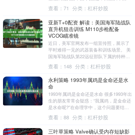
绿色金融研究院、中国银河证券股份有限
查看：
71
分类：
杠杆炒股
公司....
亚新T+0配资 解读：美国海军陆战队
直升机狙击训练 M110步枪配备
VCOG瞄准镜
近日，美军官网发布一组宣传照，展示了
平时难得一见的武器装备和训练场景。 美
国海军陆战队第22远征部队下属的特种部
队成员在加勒比海部署期间，搭乘第26海
查看：
148
分类：
杠杆炒股
上作战直升....
永利策略 1993年属鸡是金命还是水
命
1993年属鸡是金命还是水命 很多1993年出
生的朋友常常会疑惑：“我属鸡，是金命还
是水命呢?”在命理学中，这个问题要结合
农历年份、天干地支与纳音五行来分析。
查看：
88
分类：
杠杆炒股
不....
三叶草策略 Valve确认受内存短缺影