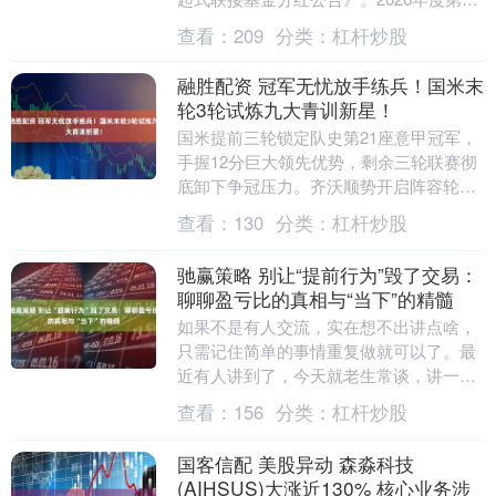
次分红。公告显示，本次分红的收益分配
查看：
209
分类：
杠杆炒股
基准日为1....
融胜配资 冠军无忧放手练兵！国米末
轮3轮试炼九大青训新星！
国米提前三轮锁定队史第21座意甲冠军，
手握12分巨大领先优势，剩余三轮联赛彻
底卸下争冠压力。齐沃顺势开启阵容轮换
练兵，既能规避主力伤病隐患，又能大规
查看：
130
分类：
杠杆炒股
模考察梯队年....
驰赢策略 别让“提前行为”毁了交易：
聊聊盈亏比的真相与“当下”的精髓
如果不是有人交流，实在想不出讲点啥，
只需记住简单的事情重复做就可以了。最
近有人讲到了，今天就老生常谈，讲一下
盈亏比和当下。 有人说，交易的关键在于
查看：
156
分类：
杠杆炒股
盈亏比。只要设....
国客信配 美股异动 森淼科技
(AIHSUS)大涨近130% 核心业务涉