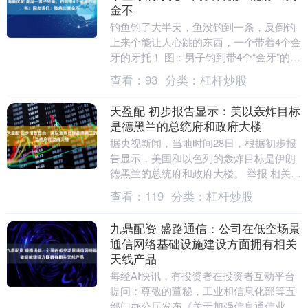
金不
钓鱼钓了大半天，鱼没钓到一条，反倒钓
上来个能让人心跳的东西，一个带着4个金
牙的牙托！ 图：男子钓到带4个“金牙”的牙
托 看完真的笑不活又忍不住好奇：这大哥
查看：
93
分类：
杠杆炒股
怕不是....
天盈配 初步报告显示：美以轰炸目标
是德黑兰的总统府和政府大楼
据央视新闻，当地时间28日，根据初步报
告显示，美国和以色列的轰炸目标是伊朗
德黑兰的总统府和政府大楼。 举报 相关阅
读 西安今年预期GDP增长5.5%左右
查看：
119
分类：
杠杆炒股
202....
九鼎配资 盛路通信：公司在低空场景
通信网络基础设施建设方面拥有相关
天线产品
每经AI快讯，有投资者在投资者互动平台
提问：尊敬的董秘，工业和信息化部等五
部门办公厅发布《关于加强信息通信业能