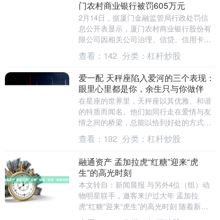
门农村商业银行被罚605万元
2月14日，据厦门金融监管局行政处罚信
息公开表显示，厦门农村商业银行股份有
限公司因相关公司治理、信贷、信用卡、
理财、同业等业务管理不审慎、不到位，
查看：
142
分类：
杠杆炒股
被罚款605万....
爱一配 天秤座陷入爱河的三个表现：
眼里心里都是你，余生只与你做伴
在星座的世界里，天秤座以其优雅、和谐
的特质而闻名。他们如同行走在爱情与友
情之间的桥梁，总能以恰到好处的方式表
达自己的情感。今天，让我们一同探讨天
查看：
192
分类：
杠杆炒股
秤座在陷入爱河时....
融通资产 孟加拉虎“红糖”迎来“虎
生”的高光时刻
本文转自：新闻晨报 与另外4位（组）动
物明星联手，邀客来沪过大年 孟加拉
虎“红糖”迎来“虎生”的高光时刻 随着新春
脚步临近，上海动物园内备受游客喜爱的