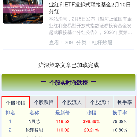
业红利ETF发起式联接基金2月10日
分红
本站消息，2月5日发布《银河上证国有企
业红利交易型开放式指数证券投资基金发
起式联接基金分红公告》。2026年度第一
次分红。公告显示，本次分红的收益分配
查看：
209
分类：
杠杆炒股
基准日为1....
沪深策略文章已加载完成
个股实时涨跌榜
个股跌幅
个股流入
个股流出
换手率
个股涨幅
排名
名称
最新价
涨幅
换手率
1
N展芯
116.52
396.89%
79.39%
2
锐翔智能
110.02
20.21%
16.80%