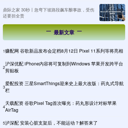
鼎际之家 30秒丨急弯下坡路段飙车酿事故，受伤
还要担全责
最新文章
赚配网 谷歌新品发布会定档8月12日 Pixel 11系列等将亮相
1
沪深优配 iPhone内容将可复制到Windows 苹果开发跨平台
2
剪贴板
爱配投资 三星SmartThings迎来史上最大改版：药丸式导航
3
栏
天载配资 谷歌Pixel Tag首次曝光：药丸形设计对标苹果
4
AirTag
泸深配 安装心脏支架后，不能运动？解答来了
5