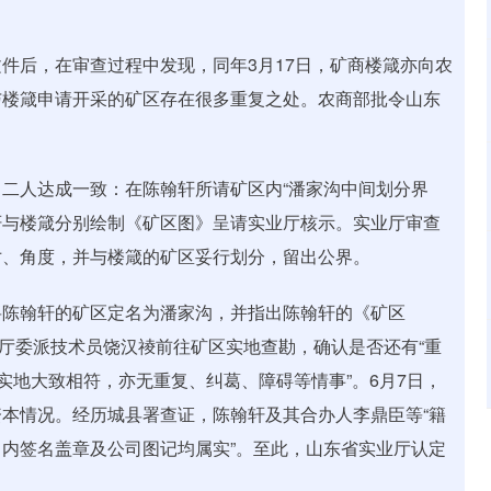
件后，在审查过程中发现，同年3月17日，矿商楼箴亦向农
与楼箴申请开采的矿区存在很多重复之处。农商部批令山东
二人达成一致：在陈翰轩所请矿区内“潘家沟中间划分界
翰轩与楼箴分别绘制《矿区图》呈请实业厅核示。实业厅审查
寸、角度，并与楼箴的矿区妥行划分，留出公界。
将陈翰轩的矿区定名为潘家沟，并指出陈翰轩的《矿区
业厅委派技术员饶汉祾前往矿区实地查勘，确认是否还有“重
实地大致相符，亦无重复、纠葛、障碍等情事”。6月7日，
本情况。经历城县署查证，陈翰轩及其合办人李鼎臣等“籍
内签名盖章及公司图记均属实”。至此，山东省实业厅认定
。