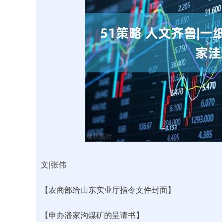
深证成指
14311.01
.68
1.02%
200.89
1
文|张伟
【农商部给山东实业厅指令文件封面】
【申办潘家沟煤矿的呈请书】