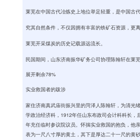
莱芜在中国古代冶炼史上地位举足轻重，是中国古
究其自然条件，不仅因拥有丰富的铁矿石资源，更
莱芜开采煤炭的历史记载源远流长。
民国期间，山东济南振华矿务公司协理陈翰轩在莱
展开剩余78%
实业救国者的跋涉
家住济南真武庙街振兴里的菏泽人陈翰轩，为清光绪
学政治经济科，1912年任山东布政司会计科科长，
年充任临时参议院议员。怀揣实业救国的抱负，他
表为一尺八寸厚的黄土，其下是厚达二十一尺的黄