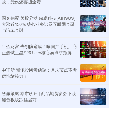
故，受伤还要担全责
国客信配 美股异动 森淼科技(AIHSUS)
大涨近130% 核心业务涉及互联网金融
与汽车金融
牛金财富 告别防窥膜！曝国产手机厂商
正测试三星S26 Ultra核心卖点防窥屏
中证所 和讯投顾黄儒琛：月末节点不考
虑情绪接力了
智赢策略 期市收评 | 商品期货多数下跌
黑色板块跌幅居前