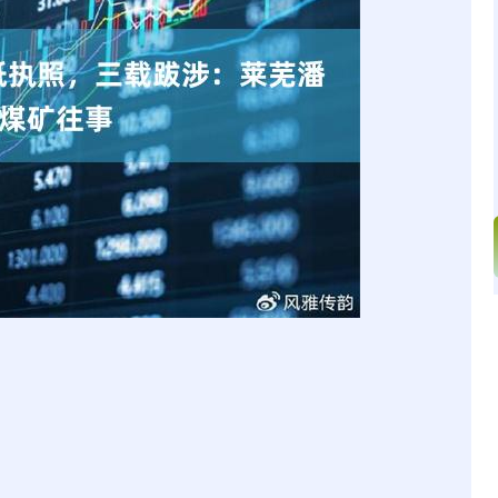
沪深300
4694.44
.42%
43.13
0.93%