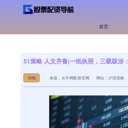
首页
51策略 人文齐鲁|一纸执照，三载跋
抑制
来源：火牛网配资官网
网站：沪深策略