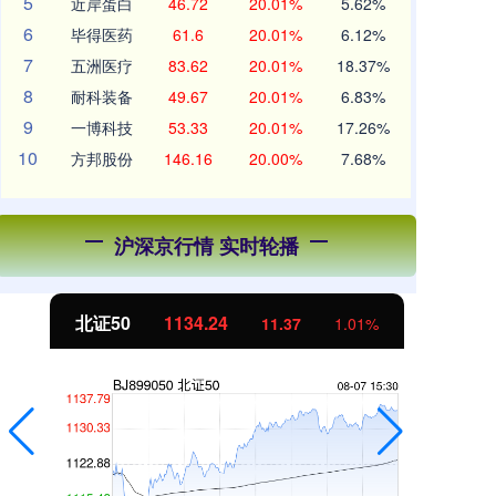
5
近岸蛋白
46.72
20.01%
5.62%
6
毕得医药
61.6
20.01%
6.12%
7
五洲医疗
83.62
20.01%
18.37%
8
耐科装备
49.67
20.01%
6.83%
9
一博科技
53.33
20.01%
17.26%
10
方邦股份
146.16
20.00%
7.68%
沪深京行情 实时轮播
北证50
1134.24
创
11.37
1.01%