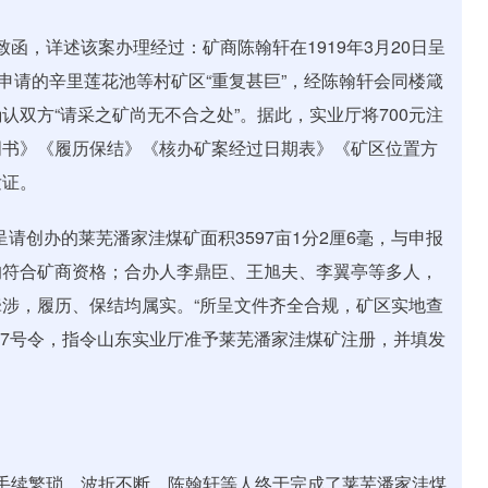
部致函，详述该案办理经过：矿商陈翰轩在1919年3月20日呈
申请的辛里莲花池等村矿区“重复甚巨”，经陈翰轩会同楼箴
双方“请采之矿尚无不合之处”。据此，实业厅将700元注
明书》《履历保结》《核办矿案经过日期表》《矿区位置方
发证。
呈请创办的莱芜潘家洼煤矿面积3597亩1分2厘6毫，与申报
均符合矿商资格；合办人李鼎臣、王旭夫、李翼亭等多人，
涉，履历、保结均属实。“所呈文件齐全合规，矿区实地查
37号令，指令山东实业厅准予莱芜潘家洼煤矿注册，并填发
载，手续繁琐、波折不断，陈翰轩等人终于完成了莱芜潘家洼煤