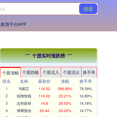
搜索
盘配资平台APP
个股实时涨跌榜
个股跌幅
个股流入
个股流出
换手率
个股涨幅
排名
名称
最新价
涨幅
换手率
1
N展芯
116.52
396.89%
79.39%
2
锐翔智能
110.02
20.21%
16.80%
3
志特新材
14.8
20.03%
14.18%
4
博腾股份
20.44
20.02%
14.77%