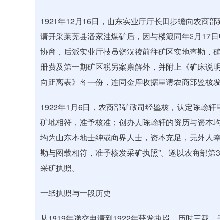
1921年12月16日，山东实业厅厅长田步蟾向农商
请开采莱芜县潘家洼煤矿后，因与楼箴同年3月17日
协商，后派实业厅技员饶汉祾前往矿区实地查勘，确认
册费及第一期矿区税另案禀解外，并附上《矿床说
向距离表》各一份，连同金库收据呈请农商部鉴核
1922年1月6日，农商部矿政司经鉴核，认定陈翰轩
矿地相符，准予核准；创办人陈翰轩的资历与资本
均为山东本地士绅或商界人士，资本充足，无外人牵
勘与图载相符，准予核发采矿执照”。遂以农商部第
采矿执照。
一纸执照与一段历史
从1919年递交申请到1922年获发执照，历时三