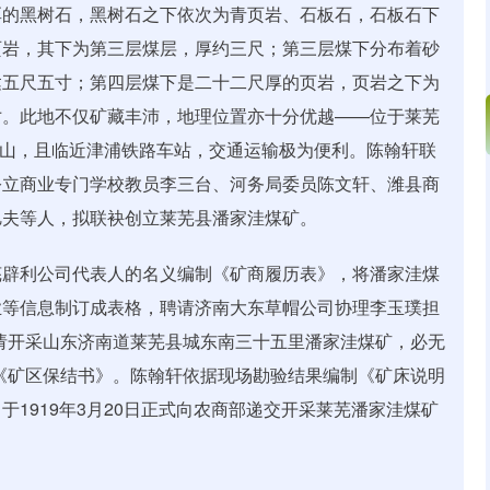
厚的黑树石，黑树石之下依次为青页岩、石板石，石板石下
页岩，其下为第三层煤层，厚约三尺；第三层煤下分布着砂
达五尺五寸；第四层煤下是二十二尺厚的页岩，页岩之下为
寸。此地不仅矿藏丰沛，地理位置亦十分优越——位于莱芜
是泰山，且临近津浦铁路车站，交通运输极为便利。陈翰轩联
公立商业专门学校教员李三台、河务局委员陈文轩、潍县商
旭夫等人，拟联袂创立莱芜县潘家洼煤矿。
芜辟利公司代表人的名义编制《矿商履历表》，将潘家洼煤
业等信息制订成表格，聘请济南大东草帽公司协理李玉璞担
请开采山东济南道莱芜县城东南三十五里潘家洼煤矿，必无
《矿区保结书》。陈翰轩依据现场勘验结果编制《矿床说明
1919年3月20日正式向农商部递交开采莱芜潘家洼煤矿