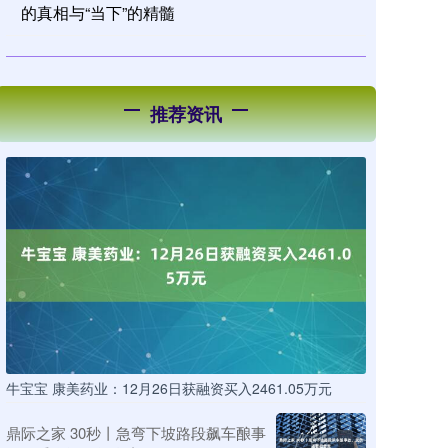
的真相与“当下”的精髓
推荐资讯
牛宝宝 康美药业：12月26日获融资买入2461.05万元
鼎际之家 30秒丨急弯下坡路段飙车酿事