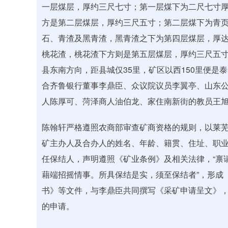
一层煤层，厚约三尺七寸；第一层煤下为二尺七寸
方是第二层煤层，厚约三尺五寸；第二层煤下为青
石、青渣及黑青渣，黑青渣之下为第四层煤层，厚
桃花渣，桃花渣下方则是第五层煤层，厚约三尺五
县东南方向，距县城仅35里，矿区以西150里便
合齐鲁银行董事李鼎臣、众议院议员李翼亭、山东
人陈厚可、菏泽商人油伯龙、家住南新街的教员王
陈翰轩严格遵照农商部审查矿商资格的规则，以莱
矿主办人及合办人的姓名、年龄、籍贯、住址、职
任保结人，声明遵照《矿业条例》及相关法律，“禀
藉端招摇情事。所具保结是实，须至保结者”，形成
书》等文件，与李鼎臣共同撰写《采矿申请呈文》，于
的申请。