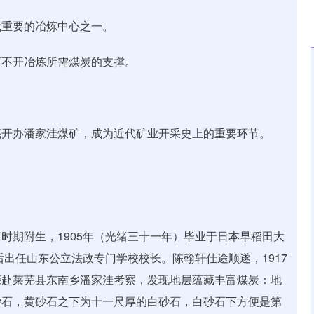
代重要的冶炼中心之一。
离不开冶炼所需煤炭的支撑。
芜开办潘家洼煤矿，成为近代矿业开采史上的重要环节。
时期附生，1905年（光绪三十一年）毕业于日本早稻田大
后出任山东公立法政专门学校校长。陈翰轩仕途顺遂，1917
亲赴莱芜县东南乡潘家洼考察，发现地层蕴藏丰富煤炭：地
砂石，黄砂石之下为十一尺厚的白砂石，白砂石下方便是第