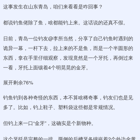
这事发生在山东青岛，咱们来看看是咋回事？
都说钓鱼佬除了鱼，啥都能钓上来。这话说的还真不假。
日前，青岛一位钓友@李所当然，分享了自己钓鱼时遇到的
诡异一幕，一杆下去，拉上来的不是鱼，而是一个半圆形的
东西，拿在手里仔细观察，发现竟然是一个牙托，再倒过来
一看，牙托上面镶着4个明晃晃的金牙。
展开剩余76%
钓鱼钓到各种奇怪的东西，本不算啥稀奇事，钓友们也是见
多了。比如，钓上鞋子、塑料袋这些都是常规情况。
但钓上来一口“金牙”，这确实是个新物种。
这个牙托是完整的一排，两侧的后槽牙各镶嵌着2个外边金黄