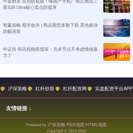
牛金财富 告别防窥膜！曝国产手机厂商正测试三
星S26 Ultra核心卖点防窥屏
智赢策略 期市收评 | 商品期货多数下跌 黑色板块
跌幅居前
中证所 和讯投顾黄儒琛：月末节点不考虑情绪接
力了
沪深策略
杠杆炒股
杠杆配资网
实盘配资平台APP
友情链接：
沪深策略
RSS地图
HTML地图
Powered by
Copyright
© 2013-2025