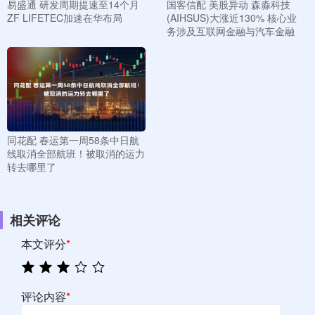
易盛通 研发周期提速至14个月
国客信配 美股异动 森淼科技
ZF LIFETEC加速在华布局
(AIHSUS)大涨近130% 核心业
务涉及互联网金融与汽车金融
同花配 春运第一周58条中日航
线取消全部航班！被取消的运力
转去哪里了
相关评论
本文评分
*
评论内容
*