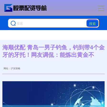
搜索
海顺优配 青岛一男子钓鱼，钓到带4个金
牙的牙托！网友调侃：能炼出黄金不
网站：沪深策略