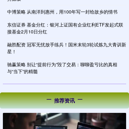
中博策略 从南洋到惠州，用100年写一封给故乡的情书
东信证券 基金分红：银河上证国有企业红利ETF发起式联
接基金2月10日分红
融胜配资 冠军无忧放手练兵！国米末轮3轮试炼九大青训新
星！
驰赢策略 别让“提前行为”毁了交易：聊聊盈亏比的真相
与“当下”的精髓
推荐资讯