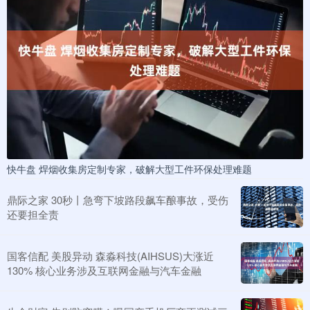
快牛盘 焊烟收集房定制专家，破解大型工件环保处理难题
鼎际之家 30秒丨急弯下坡路段飙车酿事故，受伤
还要担全责
国客信配 美股异动 森淼科技(AIHSUS)大涨近
130% 核心业务涉及互联网金融与汽车金融