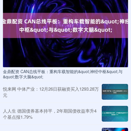
金鼎配资 CAN总线平板：重构车载智能的&quot;神经中枢&quot;与
&quot;数字大脑&quot;
悦来网 中体产业：12月26日获融资买入1293.28万
元
人人生 德国债券基本持平，2年期国债收益率升4
个基点报1.79%