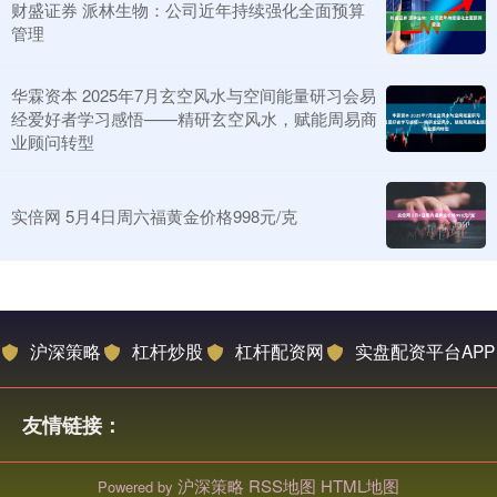
财盛证券 派林生物：公司近年持续强化全面预算
管理
华霖资本 2025年7月玄空风水与空间能量研习会易
经爱好者学习感悟——精研玄空风水，赋能周易商
业顾问转型
实倍网 5月4日周六福黄金价格998元/克
沪深策略
杠杆炒股
杠杆配资网
实盘配资平台APP
友情链接：
沪深策略
RSS地图
HTML地图
Powered by