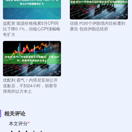
益配资 能源价格拖累5月CPI同
信德 约30个伊朗境内目标遭到
比下降0.1%，但核心CPI涨幅略
袭击 包括伊朗总统府
有扩大
优配利 霸气！内塔尼亚胡公开
道歉后，不到24小时，胡塞导
弹再炸以方本土
相关评论
本文评分
*