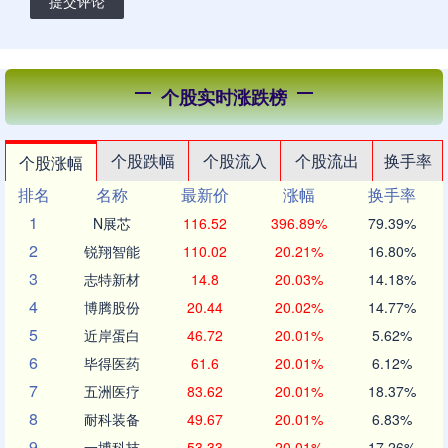
提交评论
个股实时涨跌榜
个股跌幅
个股流入
个股流出
换手率
个股涨幅
排名
名称
最新价
涨幅
换手率
1
N展芯
116.52
396.89%
79.39%
2
锐翔智能
110.02
20.21%
16.80%
3
志特新材
14.8
20.03%
14.18%
4
博腾股份
20.44
20.02%
14.77%
5
近岸蛋白
46.72
20.01%
5.62%
6
毕得医药
61.6
20.01%
6.12%
7
五洲医疗
83.62
20.01%
18.37%
8
耐科装备
49.67
20.01%
6.83%
9
一博科技
53.33
20.01%
17.26%