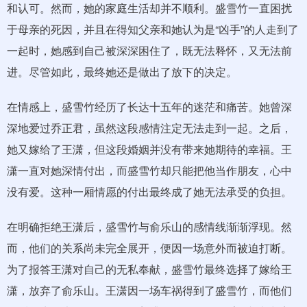
和认可。然而，她的家庭生活却并不顺利。盛雪竹一直困扰
于母亲的死因，并且在得知父亲和她认为是“凶手”的人走到了
一起时，她感到自己被深深困住了，既无法释怀，又无法前
进。尽管如此，最终她还是做出了放下的决定。
在情感上，盛雪竹经历了长达十五年的迷茫和痛苦。她曾深
深地爱过乔正君，虽然这段感情注定无法走到一起。之后，
她又嫁给了王潇，但这段婚姻并没有带来她期待的幸福。王
潇一直对她深情付出，而盛雪竹却只能把他当作朋友，心中
没有爱。这种一厢情愿的付出最终成了她无法承受的负担。
在明确拒绝王潇后，盛雪竹与俞乐山的感情线渐渐浮现。然
而，他们的关系尚未完全展开，便因一场意外而被迫打断。
为了报答王潇对自己的无私奉献，盛雪竹最终选择了嫁给王
潇，放弃了俞乐山。王潇因一场车祸得到了盛雪竹，而他们