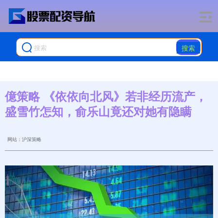
搜索
億策略 《依依向北风》若非经历流产，
盛雪竹怎知，俞乐山竟还对她有隐瞒
网站：沪深策略