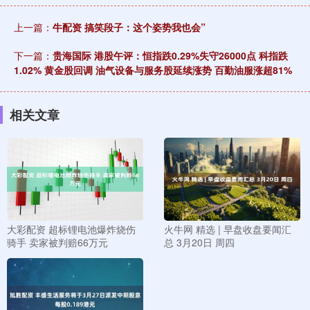
上一篇：
牛配资 搞笑段子：这个姿势我也会”
下一篇：
贵海国际 港股午评：恒指跌0.29%失守26000点 科指跌
1.02% 黄金股回调 油气设备与服务股延续涨势 百勤油服涨超81%
相关文章
大彩配资 超标锂电池爆炸烧伤
火牛网 精选 | 早盘收盘要闻汇
骑手 卖家被判赔66万元
总 3月20日 周四