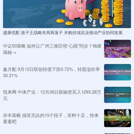
盛康优配 孩子王战略布局再落子 并购丝域实业推动产业协同发展
中证50策略 如何让广州三座巨塔“心跳”同步？独家
揭秘→
鑫月配 9月12日联创转债下跌0.72%，转股溢价率
30.31%
悦来网 中体产业：12月26日获融资买入1293.28万
元
亦丰策略 搞笑无比的15个段子，笑料十足，快来
看看吧