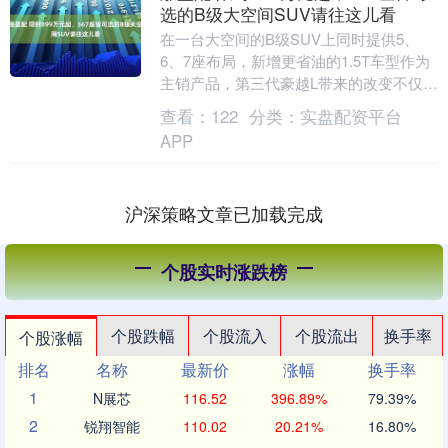
选的B级大空间SUV请往这儿看
在一台大空间的B级SUV上同时提供5、
6、7座布局，新增更省油的1.5T车型作为
主销产品，第三代豪越L带来的改变不仅在
于外观，更在于限时8.99万元起售的实惠
查看：
122
分类：
实盘配资平台
价....
APP
沪深策略文章已加载完成
个股实时涨跌榜
个股跌幅
个股流入
个股流出
换手率
个股涨幅
排名
名称
最新价
涨幅
换手率
1
N展芯
116.52
396.89%
79.39%
2
锐翔智能
110.02
20.21%
16.80%