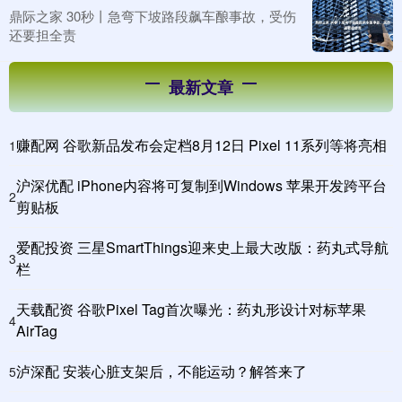
鼎际之家 30秒丨急弯下坡路段飙车酿事故，受伤
还要担全责
最新文章
赚配网 谷歌新品发布会定档8月12日 Pixel 11系列等将亮相
1
沪深优配 iPhone内容将可复制到Windows 苹果开发跨平台
2
剪贴板
爱配投资 三星SmartThings迎来史上最大改版：药丸式导航
3
栏
天载配资 谷歌Pixel Tag首次曝光：药丸形设计对标苹果
4
AirTag
泸深配 安装心脏支架后，不能运动？解答来了
5