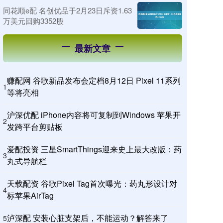
同花顺e配 名创优品于2月23日斥资1.63
万美元回购3352股
最新文章
赚配网 谷歌新品发布会定档8月12日 Pixel 11系列
1
等将亮相
沪深优配 iPhone内容将可复制到Windows 苹果开
2
发跨平台剪贴板
爱配投资 三星SmartThings迎来史上最大改版：药
3
丸式导航栏
天载配资 谷歌Pixel Tag首次曝光：药丸形设计对
4
标苹果AirTag
泸深配 安装心脏支架后，不能运动？解答来了
5