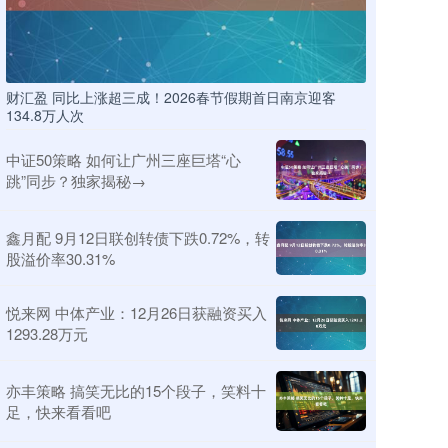
财汇盈 同比上涨超三成！2026春节假期首日南京迎客
134.8万人次
中证50策略 如何让广州三座巨塔“心
跳”同步？独家揭秘→
鑫月配 9月12日联创转债下跌0.72%，转
股溢价率30.31%
悦来网 中体产业：12月26日获融资买入
1293.28万元
亦丰策略 搞笑无比的15个段子，笑料十
足，快来看看吧