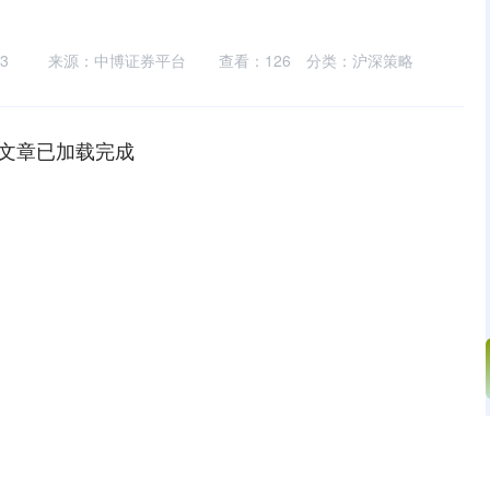
3
来源：中博证券平台
查看：
126
分类：
沪深策略
文章已加载完成
沪深300
4694.44
.42%
43.13
0.93%