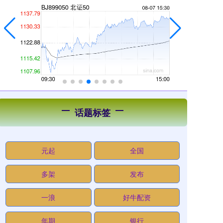
话题标签
元起
全国
多架
发布
一浪
好牛配资
年期
银行