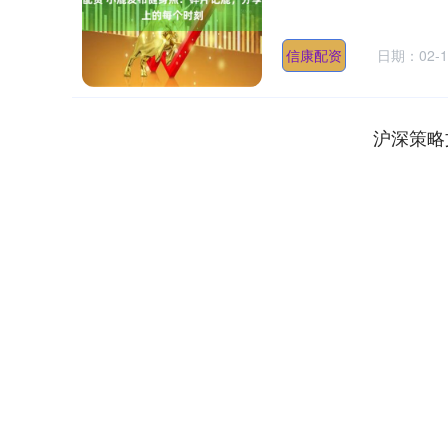
信康配资
日期：02-1
沪深策略
深证成指
14311.01
.68
1.02%
200.89
1