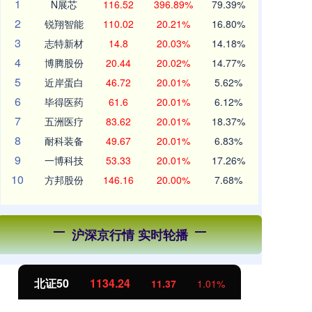
1
N展芯
116.52
396.89%
79.39%
2
锐翔智能
110.02
20.21%
16.80%
3
志特新材
14.8
20.03%
14.18%
4
博腾股份
20.44
20.02%
14.77%
5
近岸蛋白
46.72
20.01%
5.62%
6
毕得医药
61.6
20.01%
6.12%
7
五洲医疗
83.62
20.01%
18.37%
8
耐科装备
49.67
20.01%
6.83%
9
一博科技
53.33
20.01%
17.26%
10
方邦股份
146.16
20.00%
7.68%
沪深京行情 实时轮播
北证50
1134.24
创
11.37
1.01%