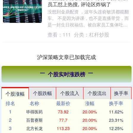
员工怼上热搜, 评论区炸锅了
没想到金鼎配资 ，这年头连俞敏洪都能翻
车。 不是因为讲课，也不是直播带货，而
是一封生日祝福信。被自家员工集体吐
槽，送上了微博热搜。 图源：微博 到底咋
查看：
111
分类：
杠杆炒股
回事？一起....
沪深策略文章已加载完成
个股实时涨跌榜
个股跌幅
个股流入
个股流出
换手率
个股涨幅
排名
名称
最新价
涨幅
换手率
1
毕得医药
73.92
20.00%
11.62%
2
百普赛斯
77.7
20.00%
23.31%
3
北方长龙
113.23
20.00%
12.25%