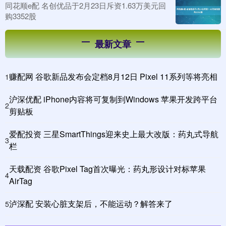
同花顺e配 名创优品于2月23日斥资1.63万美元回
购3352股
最新文章
赚配网 谷歌新品发布会定档8月12日 Pixel 11系列等将亮相
1
沪深优配 iPhone内容将可复制到Windows 苹果开发跨平台
2
剪贴板
爱配投资 三星SmartThings迎来史上最大改版：药丸式导航
3
栏
天载配资 谷歌Pixel Tag首次曝光：药丸形设计对标苹果
4
AirTag
泸深配 安装心脏支架后，不能运动？解答来了
5