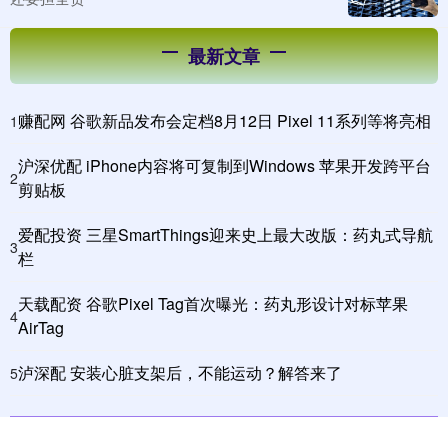
最新文章
赚配网 谷歌新品发布会定档8月12日 Pixel 11系列等将亮相
1
沪深优配 iPhone内容将可复制到Windows 苹果开发跨平台
2
剪贴板
爱配投资 三星SmartThings迎来史上最大改版：药丸式导航
3
栏
天载配资 谷歌Pixel Tag首次曝光：药丸形设计对标苹果
4
AirTag
泸深配 安装心脏支架后，不能运动？解答来了
5