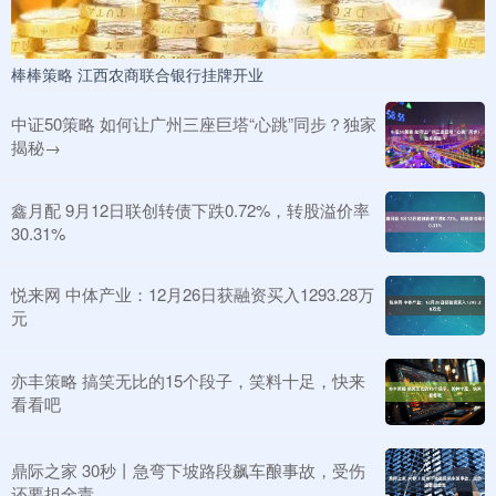
棒棒策略 江西农商联合银行挂牌开业
中证50策略 如何让广州三座巨塔“心跳”同步？独家
揭秘→
鑫月配 9月12日联创转债下跌0.72%，转股溢价率
30.31%
悦来网 中体产业：12月26日获融资买入1293.28万
元
亦丰策略 搞笑无比的15个段子，笑料十足，快来
看看吧
鼎际之家 30秒丨急弯下坡路段飙车酿事故，受伤
还要担全责