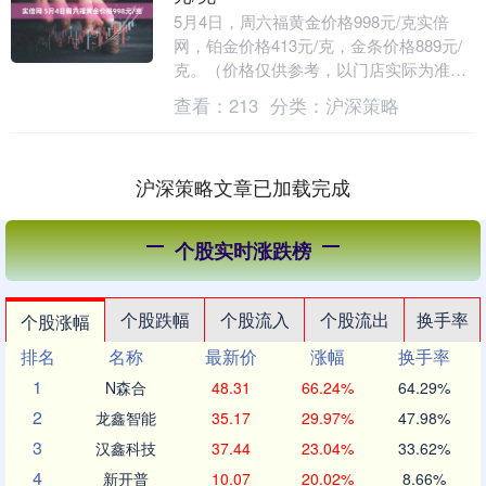
5月4日，周六福黄金价格998元/克实倍
网，铂金价格413元/克，金条价格889元/
克。（价格仅供参考，以门店实际为准）
同日上海黄金交易所现货黄金AU9999最....
查看：
213
分类：
沪深策略
沪深策略文章已加载完成
个股实时涨跌榜
个股跌幅
个股流入
个股流出
换手率
个股涨幅
排名
名称
最新价
涨幅
换手率
1
N森合
48.31
66.24%
64.29%
2
龙鑫智能
35.17
29.97%
47.98%
3
汉鑫科技
37.44
23.04%
33.62%
4
新开普
10.07
20.02%
8.66%