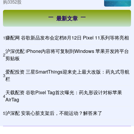
购3352股
最新文章
赚配网 谷歌新品发布会定档8月12日 Pixel 11系列等将亮相
1
沪深优配 iPhone内容将可复制到Windows 苹果开发跨平台
2
剪贴板
爱配投资 三星SmartThings迎来史上最大改版：药丸式导航
3
栏
天载配资 谷歌Pixel Tag首次曝光：药丸形设计对标苹果
4
AirTag
泸深配 安装心脏支架后，不能运动？解答来了
5