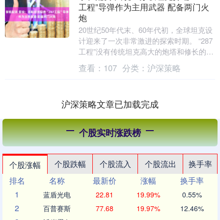
工程”导弹作为主用武器 配备两门火
炮
20世纪50年代末、60年代初，全球坦克设
计迎来了一次非常激进的探索时期。 “287
工程”没有传统坦克高大的炮塔和修长的主
炮。 威力强大的空心装药破甲弹、反坦
查看：
107
分类：
沪深策略
克....
沪深策略文章已加载完成
个股实时涨跌榜
个股跌幅
个股流入
个股流出
换手率
个股涨幅
排名
名称
最新价
涨幅
换手率
1
蓝盾光电
22.81
19.99%
0.55%
2
百普赛斯
77.68
19.97%
12.46%