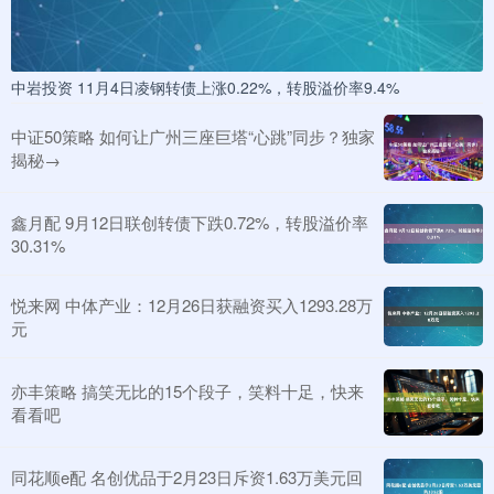
中岩投资 11月4日凌钢转债上涨0.22%，转股溢价率9.4%
中证50策略 如何让广州三座巨塔“心跳”同步？独家
揭秘→
鑫月配 9月12日联创转债下跌0.72%，转股溢价率
30.31%
悦来网 中体产业：12月26日获融资买入1293.28万
元
亦丰策略 搞笑无比的15个段子，笑料十足，快来
看看吧
同花顺e配 名创优品于2月23日斥资1.63万美元回