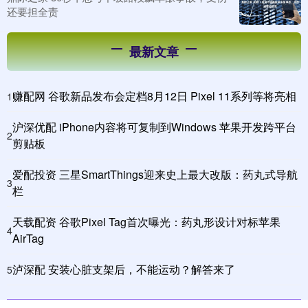
还要担全责
最新文章
赚配网 谷歌新品发布会定档8月12日 Pixel 11系列等将亮相
1
沪深优配 iPhone内容将可复制到Windows 苹果开发跨平台
2
剪贴板
爱配投资 三星SmartThings迎来史上最大改版：药丸式导航
3
栏
天载配资 谷歌Pixel Tag首次曝光：药丸形设计对标苹果
4
AirTag
泸深配 安装心脏支架后，不能运动？解答来了
5