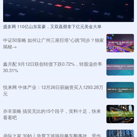
盛多网 110亿山东富豪，又双叒叕拿下亿元美金大单
中证50策略 如何让广州三座巨塔“心跳”同步？独家
揭秘→
鑫月配 9月12日联创转债下跌0.72%，转股溢价率
30.31%
悦来网 中体产业：12月26日获融资买入1293.28万
元
亦丰策略 搞笑无比的15个段子，笑料十足，快来
看看吧
鼎际之家 30秒丨急弯下坡路段飙车酿事故，受伤