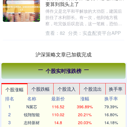
要算到我头上了
傅作义是北平和平解放的大功臣，建国后
担任了水利部长。有一次，他到地方视
察，吃完饭后叹息说，这一笔账，恐怕要
算到我傅作义头上了。 在国民党的高级将
查看：
82
分类：
实盘配资平台APP
领中，傅作义是比....
沪深策略文章已加载完成
个股实时涨跌榜
个股跌幅
个股流入
个股流出
换手率
个股涨幅
排名
名称
最新价
涨幅
换手率
1
N展芯
116.52
396.89%
79.39%
2
锐翔智能
110.02
20.21%
16.80%
3
志特新材
14.8
20.03%
14.18%