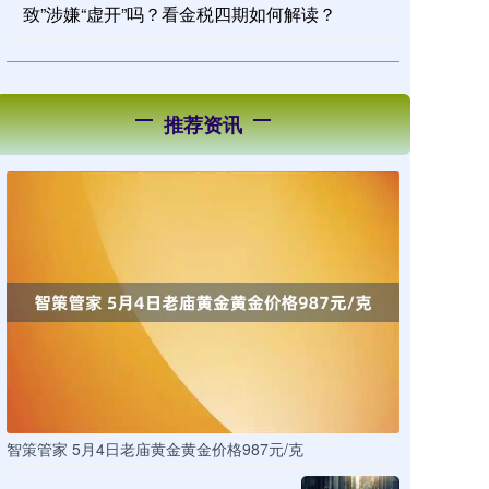
致”涉嫌“虚开”吗？看金税四期如何解读？
推荐资讯
智策管家 5月4日老庙黄金黄金价格987元/克