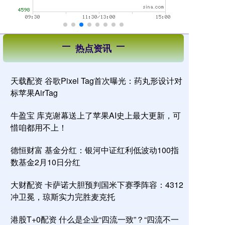
热点资讯
天载配资 谷歌Pixel Tag首次曝光：药丸形设计对
标苹果AirTag
牛盈宝 库克谢幕送上了苹果AI史上最大更新，可
惜咱都用不上！
德恒财富 基金分红：银河中证红利低波动100指
数基金2月10日分红
大财配资 卡萨诺大胆预判国米下赛季阵容：4312
冲卫冕，琼斯实力完胜麦克托
港股T+0配资 什么是企业“四流一致”？“四流不一