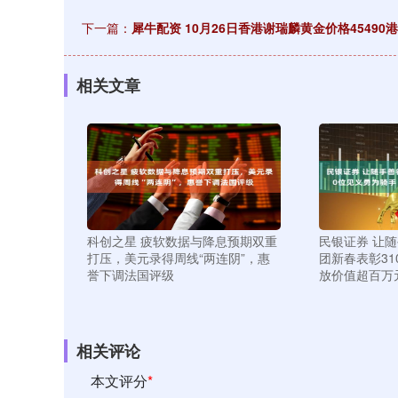
下一篇：
犀牛配资 10月26日香港谢瑞麟黄金价格45490
相关文章
科创之星 疲软数据与降息预期双重
民银证券 让
打压，美元录得周线“两连阴”，惠
团新春表彰31
誉下调法国评级
放价值超百万
相关评论
本文评分
*