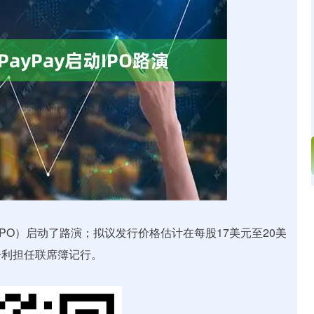
深证成指
14311.01
02%
200.89
1.42%
PO）启动了路演；拟议发行价格估计在每股17美元至20美
丹利担任联席簿记行。