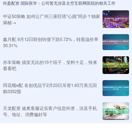
尚盈配资 国际医学：公司暂无涉及太空互联网医院的相关工作
中证50策略 如何让广州三座巨塔“心跳”同步？独家
揭秘→
鑫月配 9月12日联创转债下跌0.72%，转股溢价率
30.31%
亦丰策略 搞笑无比的15个段子，笑料十足，快来
看看吧
同花顺e配 名创优品于2月23日斥资1.63万美元回
购3352股
天龙配资 迪奥客服证实客户信息外泄，涉及手机
号、地址、消费偏好等