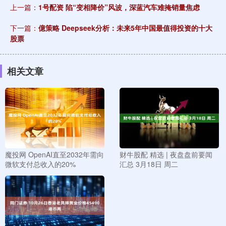
上一篇：
1号配资 陷“变相降价”风波，深蓝汽车难掩销量焦虑
下一篇：
億策略 Deepseek分析：未来5年中国最值得投资的十大
股票
相关文章
魔投网 OpenAI直至2032年需向
财牛股配 精选 | 夜盘盘前要闻
微软支付总收入的20%
汇总 3月18日 周二