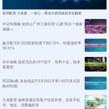
富邦配资 六条路，一条心：商业火箭回收技术全解析
中证50策略 如何让广州三座巨塔“心跳”同步？独家
揭秘→
鑫月配 9月12日联创转债下跌0.72%，转股溢价率
30.31%
亦丰策略 搞笑无比的15个段子，笑料十足，快来
看看吧
同花顺e配 名创优品于2月23日斥资1.63万美元回
购3352股
天龙配资 迪奥客服证实客户信息外泄，涉及手机
号、地址、消费偏好等