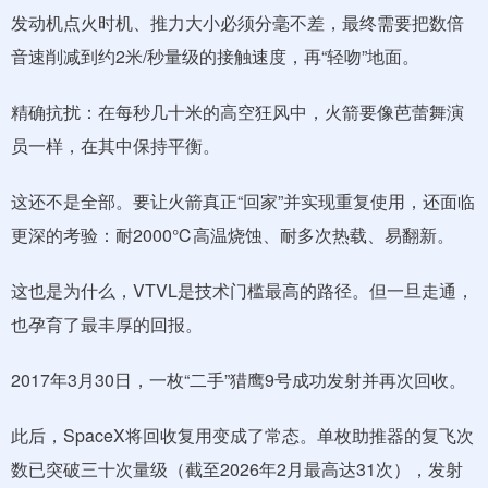
发动机点火时机、推力大小必须分毫不差，最终需要把数倍
音速削减到约2米/秒量级的接触速度，再“轻吻”地面。
精确抗扰：在每秒几十米的高空狂风中，火箭要像芭蕾舞演
员一样，在其中保持平衡。
这还不是全部。要让火箭真正“回家”并实现重复使用，还面临
更深的考验：耐2000℃高温烧蚀、耐多次热载、易翻新。
这也是为什么，VTVL是技术门槛最高的路径。但一旦走通，
也孕育了最丰厚的回报。
2017年3月30日，一枚“二手”猎鹰9号成功发射并再次回收。
此后，SpaceX将回收复用变成了常态。单枚助推器的复飞次
数已突破三十次量级（截至2026年2月最高达31次），发射