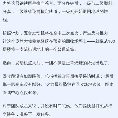
力将这只钢铁巨兽推向苍穹。两分多钟后，一级与二级顺利
分离，二级继续飞向预定轨道，一级则开始返回地球的旅
程。
按照计划，五台发动机将在空中二次点火，产生反向推力，
让这个庞然大物稳稳降落在预定的回收场坪上——就像从100
层楼将一支笔扔进地上的一个普通笔筒。
然而，发动机点火后，一团不像是正常燃烧的浓烟出现了。
回收段没有如期降落。总指挥戴政事后接受采访时说：“最后
那一脚刹车没有踩好。”火箭最终坠毁在回收场坪边缘，距离
着陆中心点仅40米。
对于团队成员来说，并没有时间悲伤。他们很快就打包起行
李装备，准备下一发任务。