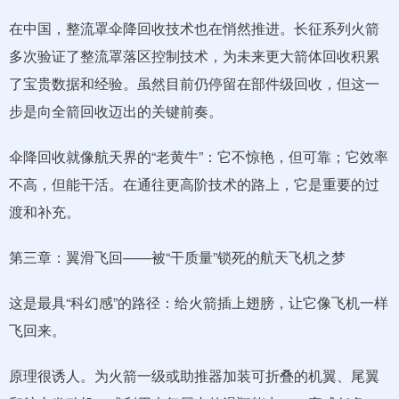
在中国，整流罩伞降回收技术也在悄然推进。长征系列火箭
多次验证了整流罩落区控制技术，为未来更大箭体回收积累
了宝贵数据和经验。虽然目前仍停留在部件级回收，但这一
步是向全箭回收迈出的关键前奏。
伞降回收就像航天界的“老黄牛”：它不惊艳，但可靠；它效率
不高，但能干活。在通往更高阶技术的路上，它是重要的过
渡和补充。
第三章：翼滑飞回——被“干质量”锁死的航天飞机之梦
这是最具“科幻感”的路径：给火箭插上翅膀，让它像飞机一样
飞回来。
原理很诱人。为火箭一级或助推器加装可折叠的机翼、尾翼