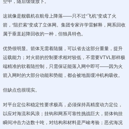
空中，随后缓缓放下。
这就像是舰载机在航母上降落——只不过“飞机”变成了火
箭，“阻拦索”变成了立体网。集团专家许学雷解释，网系回收
属于垂直起降回收的一种，但独具特色。
优势很明显。箭体无需着陆腿，可以省去这部分重量，提升
运载能力；对火箭的控制要求相对较低，不需要VTVL那样极
端精准的软着陆控制，只需保证能落入网中即可——因为火
箭入网时的大部分动能和势能，都会被地面缓冲机构吸收。
但缺点也很现实。
对平台定位和稳定性要求极高，必须保持高精度动力定位，
以应对海流和风浪；挂钩和网系可靠性挑战巨大，箭体钩挂
瞬间冲击力达数十吨，对结构和材料是严峻考验；恶劣海况