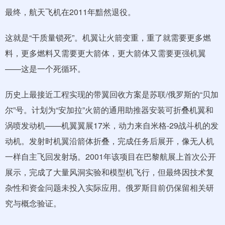
最终，航天飞机在2011年黯然退役。
这就是“干质量锁死”。机翼让火箭变重，重了就需要更多燃
料，更多燃料又需要更大箭体，更大箭体又需要更强机翼
——这是一个死循环。
历史上最接近工程实现的带翼回收方案是苏联/俄罗斯的“贝加
尔”号。计划为“安加拉”火箭的通用助推器安装可折叠机翼和
涡喷发动机——机翼翼展17米，动力来自米格-29战斗机的发
动机。发射时机翼沿箭体折叠，完成任务后展开，像无人机
一样自主飞回发射场。2001年该项目在巴黎航展上首次公开
展示，完成了大量风洞实验和模型机飞行，但最终因技术复
杂性和资金问题未投入实际应用。俄罗斯目前仍保留相关研
究与概念验证。