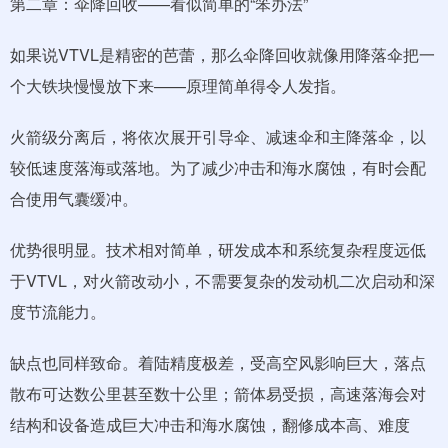
第二章：伞降回收——看似简单的“笨办法”
如果说VTVL是精密的芭蕾，那么伞降回收就像用降落伞把一
个大铁块慢慢放下来——原理简单得令人发指。
火箭级分离后，将依次展开引导伞、减速伞和主降落伞，以
较低速度落海或落地。为了减少冲击和海水腐蚀，有时会配
合使用气囊缓冲。
优势很明显。技术相对简单，研发成本和系统复杂程度远低
于VTVL，对火箭改动小，不需要复杂的发动机二次启动和深
度节流能力。
缺点也同样致命。着陆精度极差，受高空风影响巨大，落点
散布可达数公里甚至数十公里；箭体易受损，高速落海会对
结构和设备造成巨大冲击和海水腐蚀，翻修成本高、难度