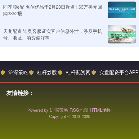
同花顺e配 名创优品于2月23日斥资1.63万美元回
购3352股
天龙配资 迪奥客服证实客户信息外泄，涉及手机
号、地址、消费偏好等
沪深策略
杠杆炒股
杠杆配资网
实盘配资平台APP
友情链接：
沪深策略
RSS地图
HTML地图
Powered by
Copyright
© 2013-2025