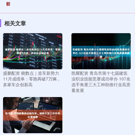
前
相关文章
盛鹏配资 晓数点｜造车新势力
凯耀配资 青岛市第十七届建筑
11月成绩单：零跑再破7万辆，
业职业技能竞赛成功举办 107名
多家车企创新高
选手角逐三大工种助推行业高质
量发展