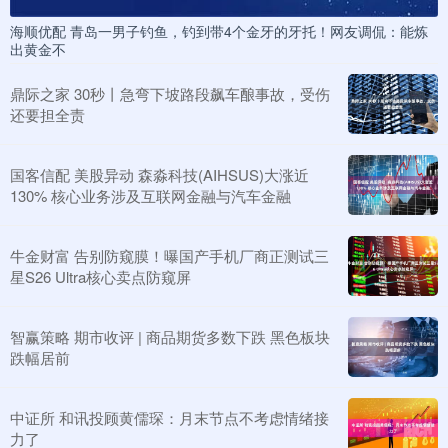
海顺优配 青岛一男子钓鱼，钓到带4个金牙的牙托！网友调侃：能炼
出黄金不
鼎际之家 30秒丨急弯下坡路段飙车酿事故，受伤
还要担全责
国客信配 美股异动 森淼科技(AIHSUS)大涨近
130% 核心业务涉及互联网金融与汽车金融
牛金财富 告别防窥膜！曝国产手机厂商正测试三
星S26 Ultra核心卖点防窥屏
智赢策略 期市收评 | 商品期货多数下跌 黑色板块
跌幅居前
中证所 和讯投顾黄儒琛：月末节点不考虑情绪接
力了