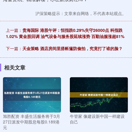
沪深策略提示：文章来自网络，不代表本站观点。
上一篇：
贵海国际 港股午评：恒指跌0.29%失守26000点 科指跌
1.02% 黄金股回调 油气设备与服务股延续涨势 百勤油服涨超81%
下一篇：
天金策略 酒店房间里搭帐篷防偷拍，究竟打了谁的脸？
相关文章
旭胜配资 丰盛生活服务将于3月
牛管家 像建设新中国一样建设
27日派发中期股息每股0.189港
自己
元